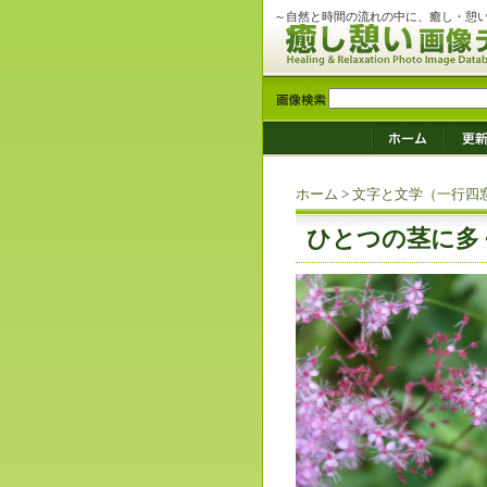
～自然と時間の流れの中に、癒し・憩
ホーム
>
文字と文学（一行四
ひとつの茎に多