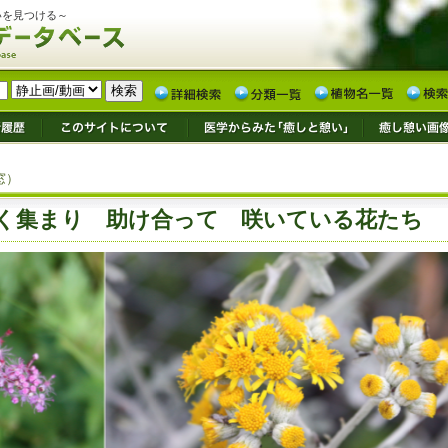
いを見つける～
窓）
く集まり 助け合って 咲いている花たち