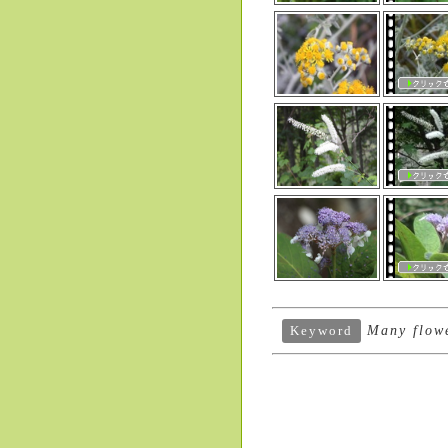
Many flowe
Keyword