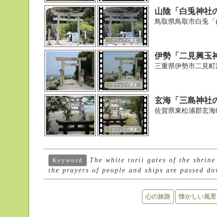
山陰「白兎神社
鳥取県鳥取市白兎「
伊勢「二見興玉
三重県伊勢市二見町
玄海「三島神社
佐賀県東松浦郡玄海
The white torii gates of the shrin
Keyword
the prayers of people and ships are passed do
心の旅路
懐かしい風景