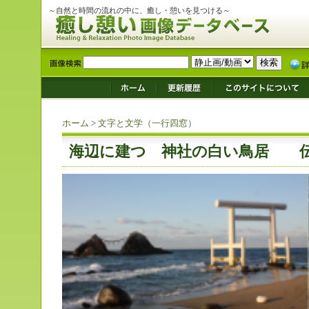
～自然と時間の流れの中に、癒し・憩いを見つける～
ホーム
>
文字と文学（一行四窓）
海辺に建つ 神社の白い鳥居 伝