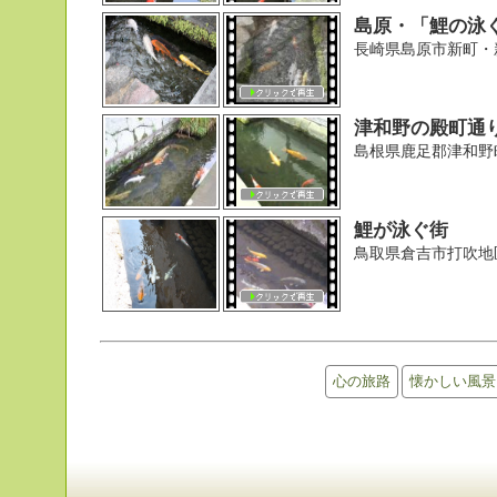
島原・「鯉の泳
長崎県島原市新町・
津和野の殿町通
島根県鹿足郡津和野
鯉が泳ぐ街
鳥取県倉吉市打吹地
心の旅路
懐かしい風景