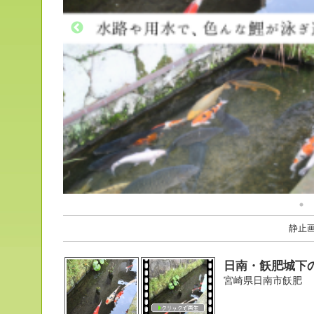
静止
日南・飫肥城下
宮崎県日南市飫肥