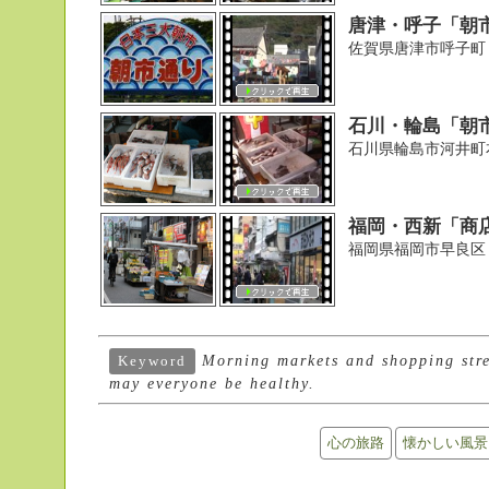
唐津・呼子「朝
佐賀県唐津市呼子町
石川・輪島「朝
石川県輪島市河井町
福岡・西新「商
福岡県福岡市早良区
Morning markets and shopping street
Keyword
may everyone be healthy.
心の旅路
懐かしい風景