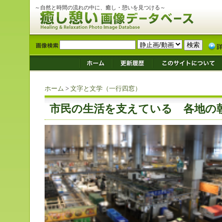
～自然と時間の流れの中に、癒し・憩いを見つける～
ホーム
>
文字と文学（一行四窓）
市民の生活を支えている 各地の