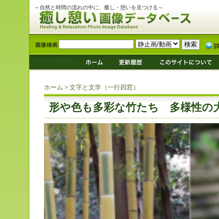
～自然と時間の流れの中に、癒し・憩いを見つける～
ホーム
>
文字と文学（一行四窓）
形や色も多彩な竹たち 多様性