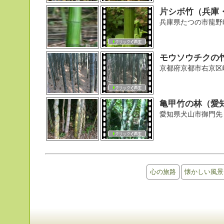
片シボ竹（兵庫
兵庫県たつの市龍野
モウソウチクの
京都府京都市右京区
亀甲竹の林（愛
愛知県犬山市御門先
心の旅路
懐かしい風景