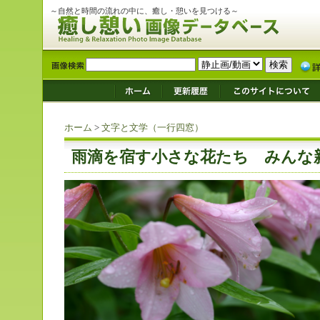
～自然と時間の流れの中に、癒し・憩いを見つける～
ホーム
>
文字と文学（一行四窓）
雨滴を宿す小さな花たち みんな