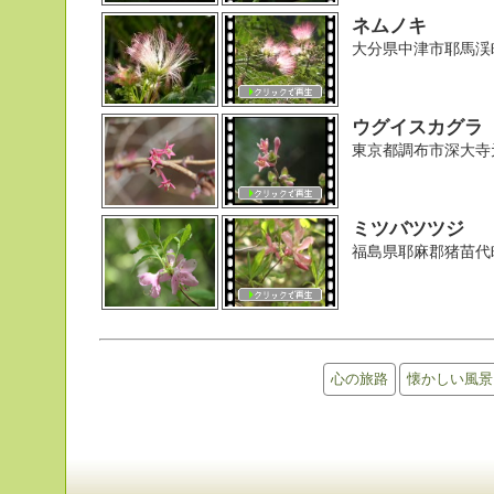
ネムノキ
大分県中津市耶馬渓
ウグイスカグラ
東京都調布市深大寺
ミツバツツジ
福島県耶麻郡猪苗代
心の旅路
懐かしい風景