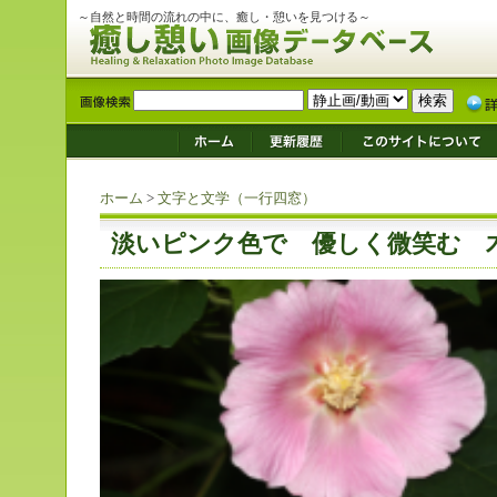
～自然と時間の流れの中に、癒し・憩いを見つける～
ホーム
>
文字と文学（一行四窓）
淡いピンク色で 優しく微笑む 