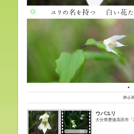
静止
ウバユリ
大分県豊後高田市「