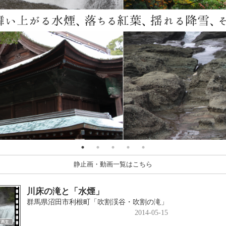
静止画・動画一覧はこちら
川床の滝と「水煙」
群馬県沼田市利根町「吹割渓谷・吹割の滝」
2014-05-15