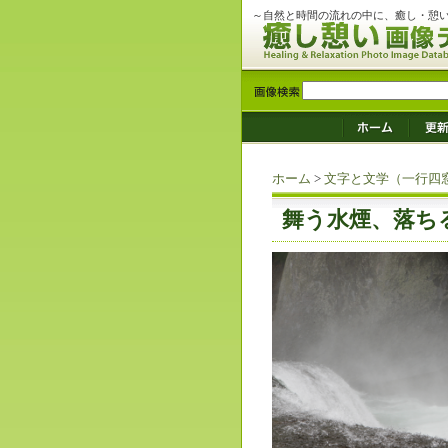
～自然と時間の流れの中に、癒し・憩
ホーム
>
文字と文学（一行四
舞う水煙、落ち