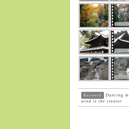
Dancing mis
Keyword
wind is the creator