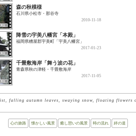
森の秋模様
石川県小松市・那谷寺
2010-11-18
降雪の宇美八幡宮「本殿」
福岡県糟屋郡宇美町「宇美八幡宮」
2017-01-23
千畳敷海岸「舞う波の花」
青森県秋の津軽・千畳敷海岸
2017-11-05
t, falling autumn leaves, swaying snow, floating flowers 
心の旅路
懐かしい風景
癒し憩いの風景
時の流れ
絆の道