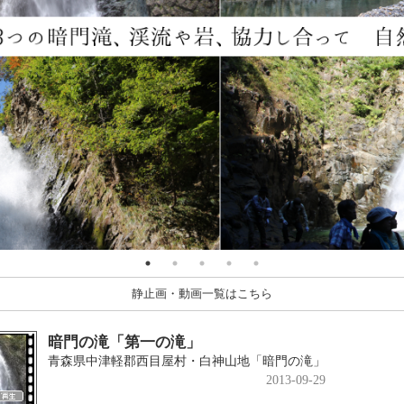
静止画・動画一覧はこちら
暗門の滝「第一の滝」
青森県中津軽郡西目屋村・白神山地「暗門の滝」
2013-09-29