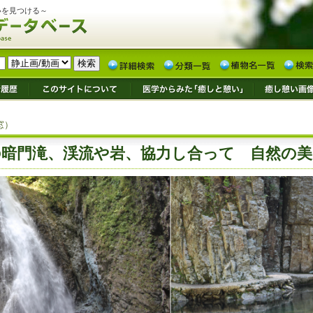
いを見つける～
窓）
の暗門滝、渓流や岩、協力し合って 自然の