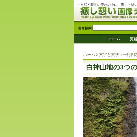
～自然と時間の流れの中に、癒し・憩
ホーム
>
文字と文学（一行四
白神山地の3つ