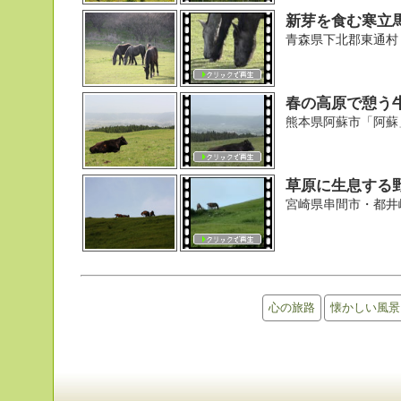
新芽を食む寒立
青森県下北郡東通村
春の高原で憩う
熊本県阿蘇市「阿蘇
草原に生息する
宮崎県串間市・都井
心の旅路
懐かしい風景