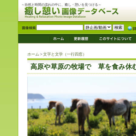
～自然と時間の流れの中に、癒し・憩いを見つける～
ホーム
>
文字と文学（一行四窓）
高原や草原の牧場で 草を食み休