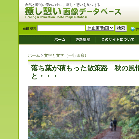
～自然と時間の流れの中に、癒し・憩いを見つける～
ホーム
>
文字と文学（一行四窓）
落ち葉が積もった散策路 秋の風
と・・・