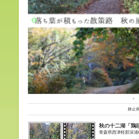
静止
秋の十二湖「鶏
青森県西津軽郡深浦