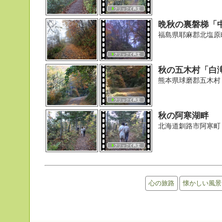
晩秋の裏磐梯「
福島県耶麻郡北塩原
秋の五木村「白
熊本県球磨郡五木村
秋の阿寒湖畔
北海道釧路市阿寒町
心の旅路
懐かしい風景