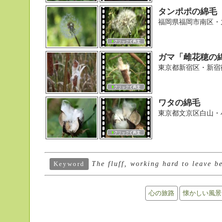
タンポポの綿毛
福岡県福岡市南区・
ガマ「雌花穂の
東京都新宿区・新宿
ワタの綿毛
東京都文京区白山・
The fluff, working hard to leave be
Keyword
心の旅路
懐かしい風景