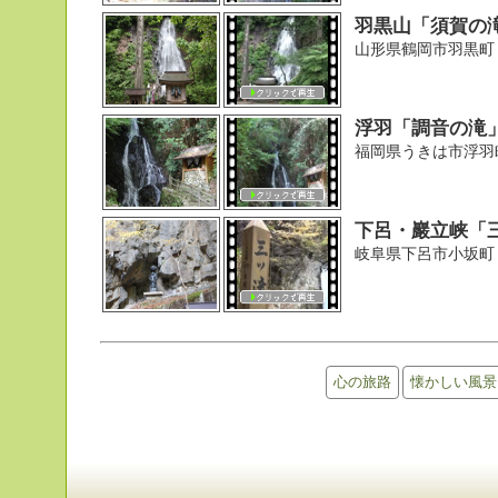
羽黒山「須賀の
山形県鶴岡市羽黒町
浮羽「調音の滝
福岡県うきは市浮羽
下呂・巖立峡「
岐阜県下呂市小坂町
心の旅路
懐かしい風景