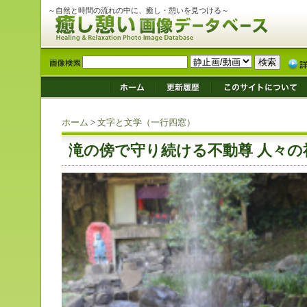
～自然と時間の流れの中に、癒し・憩いを見つける～
ホーム
>
文字と文学（一行四窓）
滝の傍で守り続ける不動尊 人々