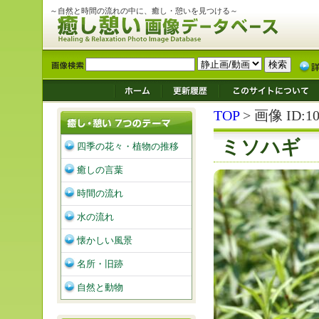
～自然と時間の流れの中に、癒し・憩いを見つける～
TOP
> 画像 ID:10
ミソハギ
四季の花々・植物の推移
癒しの言葉
時間の流れ
水の流れ
懐かしい風景
名所・旧跡
自然と動物