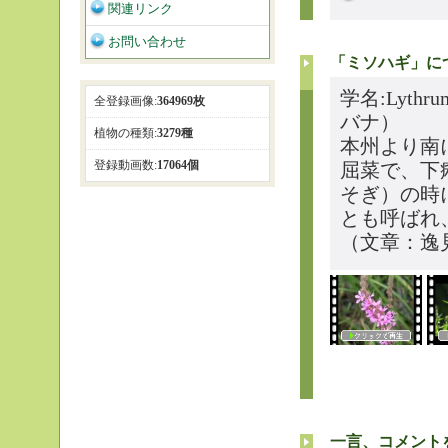
関連リンク
お問い合わせ
「ミソハギ」に
学名:Lyth
全登録画像:
364969枚
バナ）
植物の種類:
3279種
本州より南
登録動画数:
17064個
屈菜で、下
そぎ）の時
とも呼ばれ
（文章：逸
一言、コメント