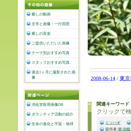
癒しの動画
文学と画像・一行四窓
癒しの音楽
ご提供いただいた画像
テーマ別おすすめ写真
スタッフおすすめ写真
過去1ヶ月に撮影された画
像
2008-06-14
/
東京
関連キーワード
消化管医用画像DB
クリックで
ボランティア活動の紹介
ミソハギ
生命の進化と宇宙・地球
提供者:
潮 信輔