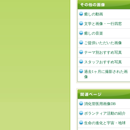
癒しの動画
文学と画像・一行四窓
癒しの音楽
ご提供いただいた画像
テーマ別おすすめ写真
スタッフおすすめ写真
過去1ヶ月に撮影された画
像
消化管医用画像DB
ボランティア活動の紹介
生命の進化と宇宙・地球