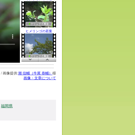
ヒメリンゴの若葉
トウカエデの若葉
 / 画像提供:
潮 信輔（牛尾 恭輔）
様
画像・文章について
春・新緑期のモミ
福岡県
イヌビワの芽吹き