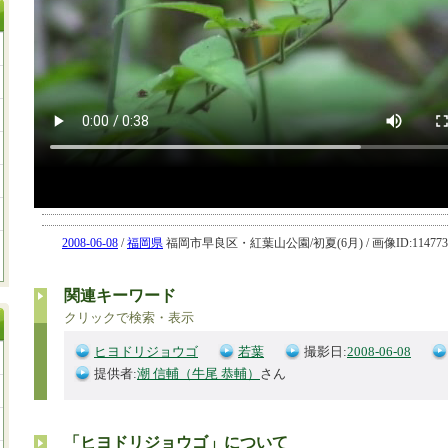
2008-06-08
/
福岡県
福岡市早良区・紅葉山公園/初夏(6月) / 画像ID:114773
関連キーワード
クリックで検索・表示
ヒヨドリジョウゴ
若葉
撮影日:
2008-06-08
提供者:
潮 信輔（牛尾 恭輔）
さん
「ヒヨドリジョウゴ」について