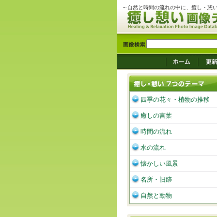
～自然と時間の流れの中に、癒し・憩
四季の花々・植物の推移
癒しの言葉
時間の流れ
水の流れ
懐かしい風景
名所・旧跡
自然と動物