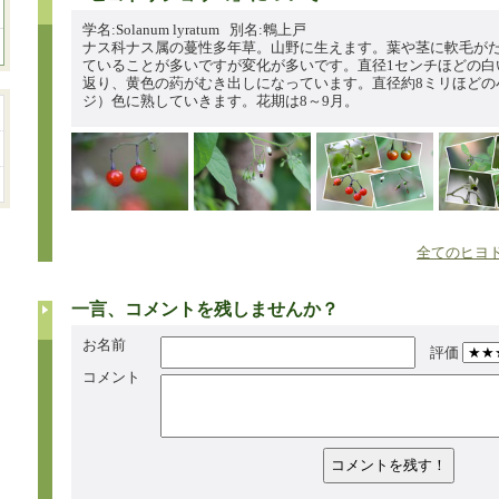
学名:Solanum lyratum 別名:鵯上戸
ナス科ナス属の蔓性多年草。山野に生えます。葉や茎に軟毛がた
ていることが多いですが変化が多いです。直径1センチほどの白
返り、黄色の葯がむき出しになっています。直径約8ミリほどの
ジ）色に熟していきます。花期は8～9月。
全てのヒヨド
一言、コメントを残しませんか？
お名前
評価
コメント