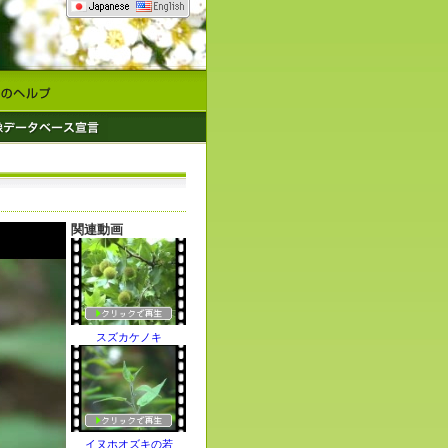
関連動画
スズカケノキ
イヌホオズキの若