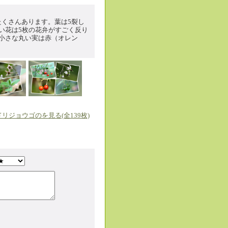
くさんあります。葉は5裂し
い花は5枚の花弁がすごく反り
小さな丸い実は赤（オレン
モミジの若葉
トウカエデの若葉
リジョウゴのを見る(全139枚)