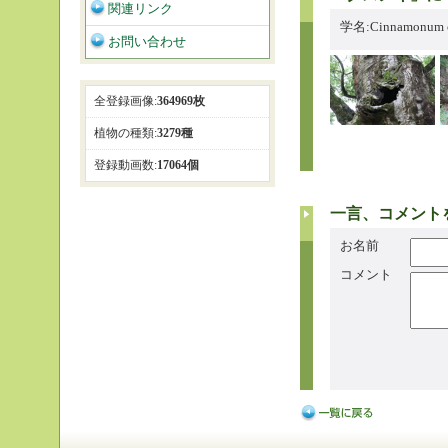
関連リンク
学名:Cinnamonum
お問い合わせ
全登録画像:
364969枚
植物の種類:
3279種
登録動画数:
17064個
一言、コメント
お名前
コメント