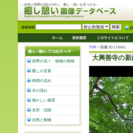
～自然と時間の流れの中に、癒し・憩いを見つける～
TOP
> 画像 ID:116662
大興善寺の新
四季の花々・植物の推移
癒しの言葉
時間の流れ
水の流れ
懐かしい風景
名所・旧跡
自然と動物