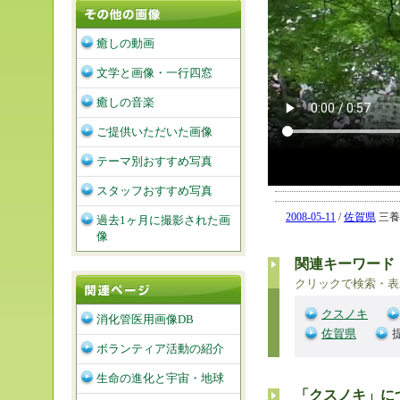
癒しの動画
文学と画像・一行四窓
癒しの音楽
ご提供いただいた画像
テーマ別おすすめ写真
スタッフおすすめ写真
2008-05-11
/
佐賀県
三養基
過去1ヶ月に撮影された画
像
関連キーワード
クリックで検索・表
クスノキ
消化管医用画像DB
佐賀県
ボランティア活動の紹介
生命の進化と宇宙・地球
「クスノキ」に