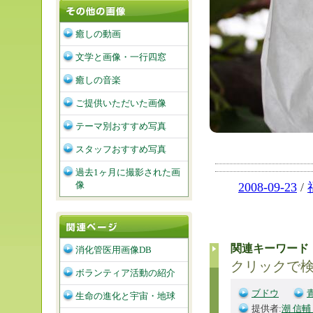
癒しの動画
文学と画像・一行四窓
癒しの音楽
ご提供いただいた画像
テーマ別おすすめ写真
スタッフおすすめ写真
過去1ヶ月に撮影された画
像
2008-09-23
/
関連キーワード
消化管医用画像DB
クリックで
ボランティア活動の紹介
ブドウ
生命の進化と宇宙・地球
提供者:
潮 信輔