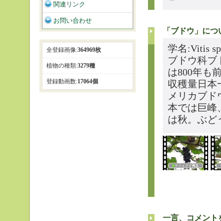
関連リンク
お問い合わせ
「ブドウ」につ
学名:Vitis 
全登録画像:
364969枚
ブドウ科ブ
植物の種類:
3279種
は800年
登録動画数:
17064個
収穫量日本
メリカブド
本では巨峰
は秋。ぶど
一言、コメント