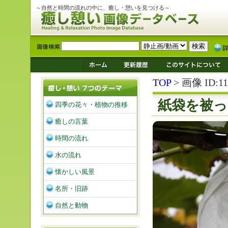
～自然と時間の流れの中に、癒し・憩いを見つける～
TOP
> 画像 ID:11
紙袋を被
四季の花々・植物の推移
癒しの言葉
時間の流れ
水の流れ
懐かしい風景
名所・旧跡
自然と動物