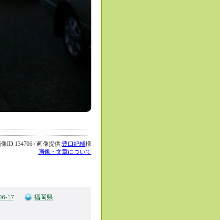
D:134706 / 画像提供:
豊口紀輔
様
画像・文章について
06-17
福岡県