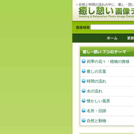
～自然と時間の流れの中に、癒し・憩
四季の花々・植物の推移
癒しの言葉
時間の流れ
水の流れ
懐かしい風景
名所・旧跡
自然と動物