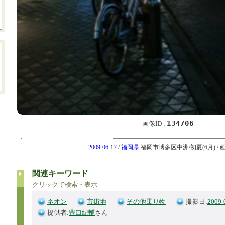
134706
画像ID :
2009-06-17
/
福岡県
福岡市博多区中洲/初夏(6月) / 画像I
関連キーワード
クリックで検索・表示
ネオン
市街地
その他乗り物
撮影日:
2009-
提供者:
豊口紀輔
さん