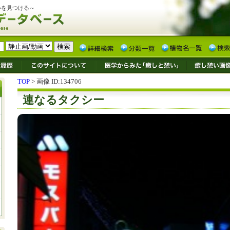
いを見つける～
TOP
> 画像 ID:134706
連なるタクシー