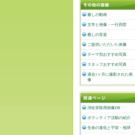
癒しの動画
文学と画像・一行四窓
癒しの音楽
ご提供いただいた画像
テーマ別おすすめ写真
スタッフおすすめ写真
過去1ヶ月に撮影された画
像
消化管医用画像DB
ボランティア活動の紹介
生命の進化と宇宙・地球