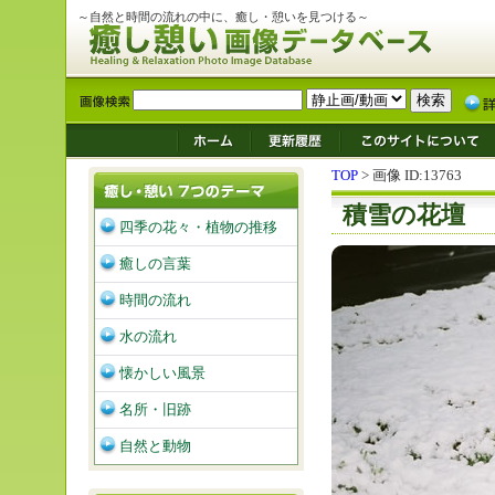
～自然と時間の流れの中に、癒し・憩いを見つける～
TOP
> 画像 ID:13763
積雪の花壇
四季の花々・植物の推移
癒しの言葉
時間の流れ
水の流れ
懐かしい風景
名所・旧跡
自然と動物