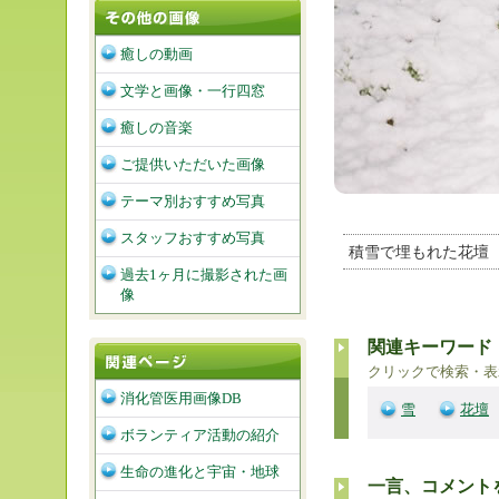
癒しの動画
文学と画像・一行四窓
癒しの音楽
ご提供いただいた画像
テーマ別おすすめ写真
スタッフおすすめ写真
積雪で埋もれた花壇
過去1ヶ月に撮影された画
像
関連キーワード
クリックで検索・表
消化管医用画像DB
雪
花壇
ボランティア活動の紹介
生命の進化と宇宙・地球
一言、コメント