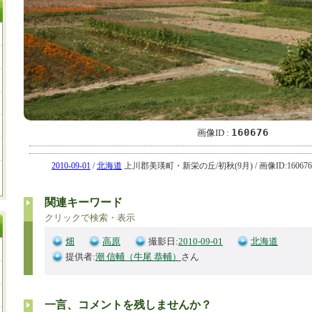
160676
画像ID :
2010-09-01
/
北海道
上川郡美瑛町・新栄の丘/初秋(9月) / 画像ID:160676
関連キーワード
クリックで検索・表示
畑
高原
撮影日:
2010-09-01
北海道
提供者:
潮 信輔（牛尾 恭輔）
さん
一言、コメントを残しませんか？