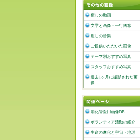
癒しの動画
文学と画像・一行四窓
癒しの音楽
ご提供いただいた画像
テーマ別おすすめ写真
スタッフおすすめ写真
過去1ヶ月に撮影された画
像
消化管医用画像DB
ボランティア活動の紹介
生命の進化と宇宙・地球