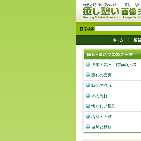
～自然と時間の流れの中に、癒し・憩
四季の花々・植物の推移
癒しの言葉
時間の流れ
水の流れ
懐かしい風景
名所・旧跡
自然と動物