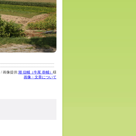
 / 画像提供:
潮 信輔（牛尾 恭輔）
様
画像・文章について