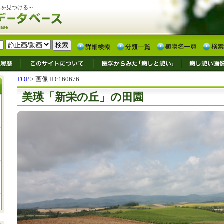
いを見つける～
TOP
> 画像 ID:160676
美瑛「新栄の丘」の田園