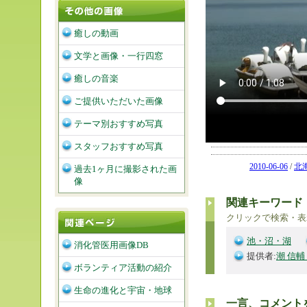
癒しの動画
文学と画像・一行四窓
癒しの音楽
ご提供いただいた画像
テーマ別おすすめ写真
スタッフおすすめ写真
2010-06-06
/
北
過去1ヶ月に撮影された画
像
関連キーワード
クリックで検索・表
池・沼・湖
消化管医用画像DB
提供者:
潮 信輔
ボランティア活動の紹介
生命の進化と宇宙・地球
一言、コメント