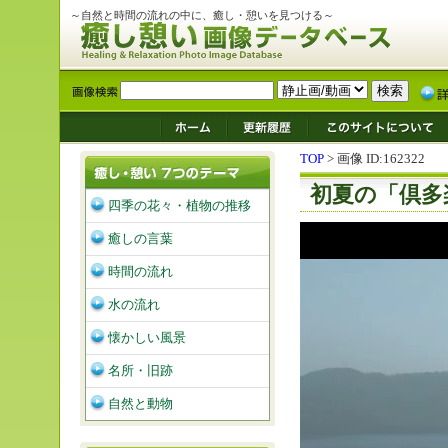
～自然と時間の流れの中に、癒し・憩いを見つける～
TOP
> 画像 ID:162322
初夏の「倶多
四季の花々・植物の推移
癒しの言葉
時間の流れ
水の流れ
懐かしい風景
名所・旧跡
自然と動物