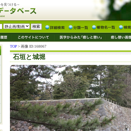
いを見つける～
TOP
> 画像 ID:168067
石垣と城堀