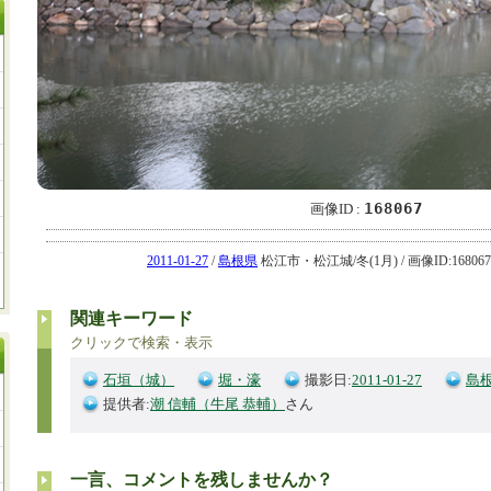
168067
画像ID :
2011-01-27
/
島根県
松江市・松江城/冬(1月) / 画像ID:168067
関連キーワード
クリックで検索・表示
石垣（城）
堀・濠
撮影日:
2011-01-27
島
提供者:
潮 信輔（牛尾 恭輔）
さん
一言、コメントを残しませんか？