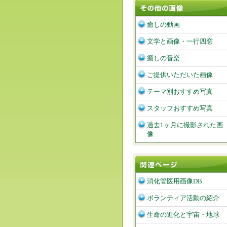
癒しの動画
文学と画像・一行四窓
癒しの音楽
ご提供いただいた画像
テーマ別おすすめ写真
スタッフおすすめ写真
過去1ヶ月に撮影された画
像
消化管医用画像DB
ボランティア活動の紹介
生命の進化と宇宙・地球