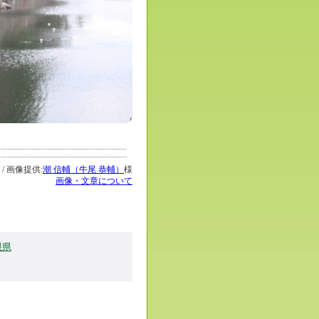
 / 画像提供:
潮 信輔（牛尾 恭輔）
様
画像・文章について
根県