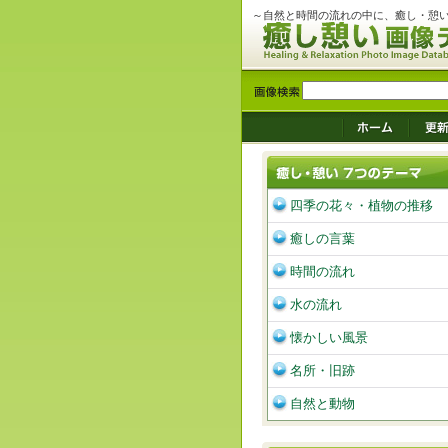
～自然と時間の流れの中に、癒し・憩
四季の花々・植物の推移
癒しの言葉
時間の流れ
水の流れ
懐かしい風景
名所・旧跡
自然と動物