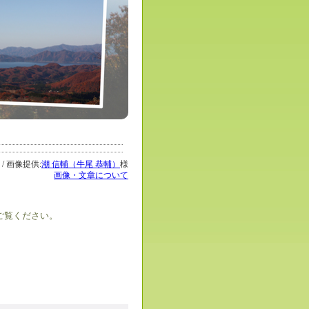
 / 画像提供:
潮 信輔（牛尾 恭輔）
様
画像・文章について
ご覧ください。