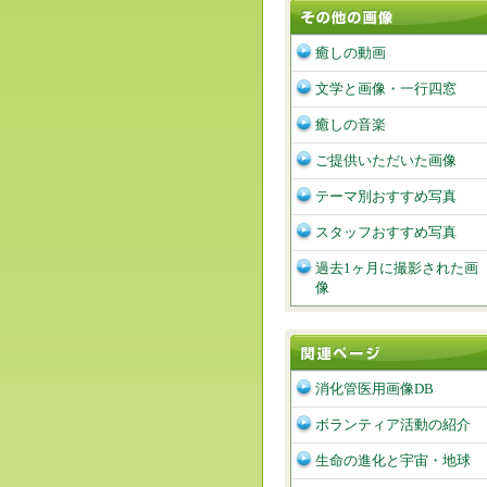
癒しの動画
文学と画像・一行四窓
癒しの音楽
ご提供いただいた画像
テーマ別おすすめ写真
スタッフおすすめ写真
過去1ヶ月に撮影された画
像
消化管医用画像DB
ボランティア活動の紹介
生命の進化と宇宙・地球