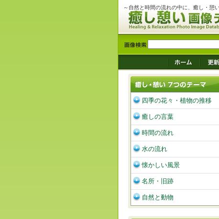
～自然と時間の流れの中に、癒し・憩
四季の花々・植物の推移
癒しの言葉
時間の流れ
水の流れ
懐かしい風景
名所・旧跡
自然と動物