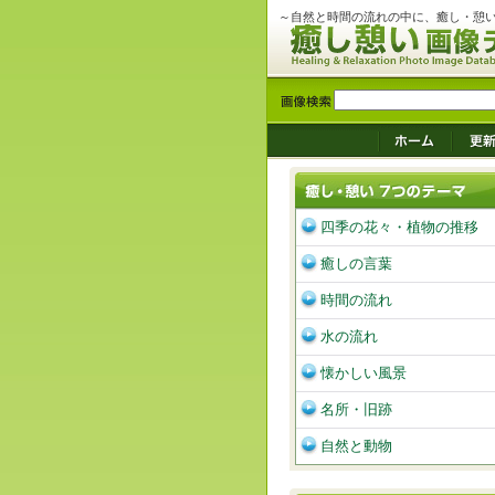
～自然と時間の流れの中に、癒し・憩
四季の花々・植物の推移
癒しの言葉
時間の流れ
水の流れ
懐かしい風景
名所・旧跡
自然と動物