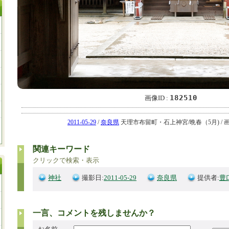
182510
画像ID :
2011-05-29
/
奈良県
天理市布留町・石上神宮/晩春（5月) / 画像ID
関連キーワード
クリックで検索・表示
神社
撮影日:
2011-05-29
奈良県
提供者:
豊
一言、コメントを残しませんか？