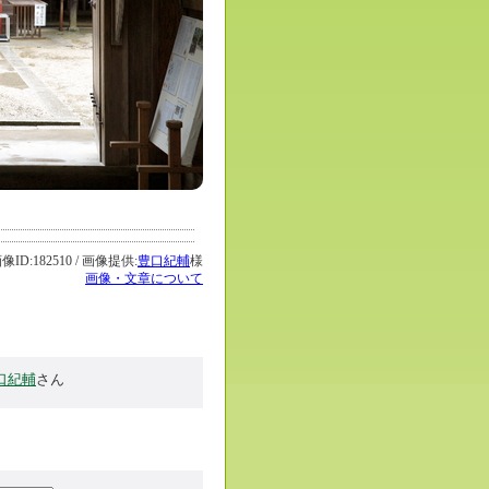
:182510 / 画像提供:
豊口紀輔
様
画像・文章について
口紀輔
さん