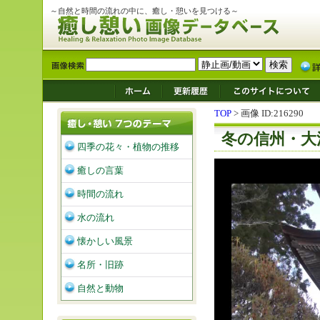
～自然と時間の流れの中に、癒し・憩いを見つける～
TOP
> 画像 ID:216290
冬の信州・大
四季の花々・植物の推移
癒しの言葉
時間の流れ
水の流れ
懐かしい風景
名所・旧跡
自然と動物