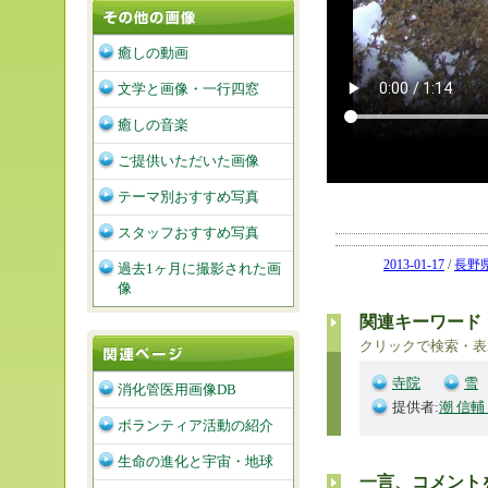
癒しの動画
文学と画像・一行四窓
癒しの音楽
ご提供いただいた画像
テーマ別おすすめ写真
スタッフおすすめ写真
2013-01-17
/
長野
過去1ヶ月に撮影された画
像
関連キーワード
クリックで検索・表
寺院
雪
消化管医用画像DB
提供者:
潮 信輔
ボランティア活動の紹介
生命の進化と宇宙・地球
一言、コメント