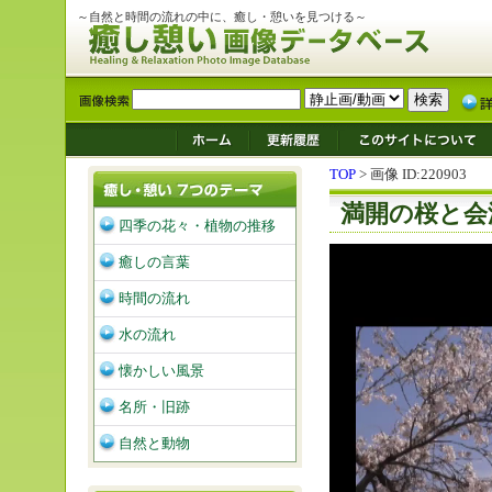
～自然と時間の流れの中に、癒し・憩いを見つける～
TOP
> 画像 ID:220903
満開の桜と会
四季の花々・植物の推移
癒しの言葉
時間の流れ
水の流れ
懐かしい風景
名所・旧跡
自然と動物