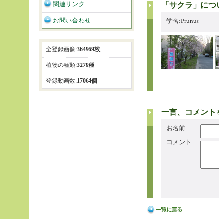
関連リンク
「サクラ」につ
お問い合わせ
学名:Prunus
全登録画像:
364969枚
植物の種類:
3279種
登録動画数:
17064個
一言、コメント
お名前
コメント