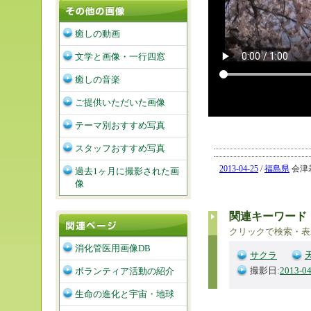
癒しの動画
文学と画像・一行四窓
癒しの音楽
ご提供いただいた画像
テーマ別おすすめ写真
スタッフおすすめ写真
2013-04-25
/
福島県
会津若
過去1ヶ月に撮影された画
像
関連キーワード
クリックで検索・表
消化管医用画像DB
サクラ
撮影日:
2013-04
ボランティア活動の紹介
生命の進化と宇宙・地球