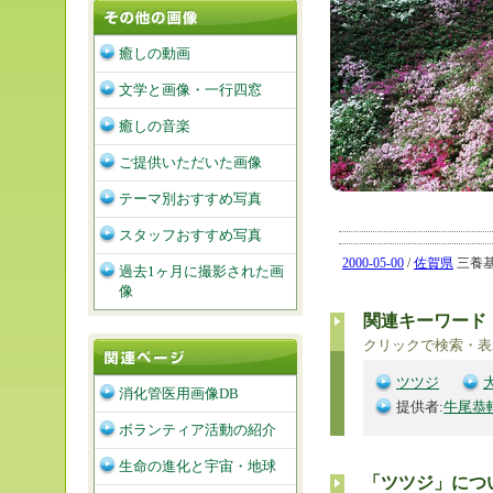
癒しの動画
文学と画像・一行四窓
癒しの音楽
ご提供いただいた画像
テーマ別おすすめ写真
スタッフおすすめ写真
2000-05-00
/
佐賀県
三養基郡
過去1ヶ月に撮影された画
像
関連キーワード
クリックで検索・表
ツツジ
消化管医用画像DB
提供者:
牛尾恭
ボランティア活動の紹介
生命の進化と宇宙・地球
「ツツジ」につ