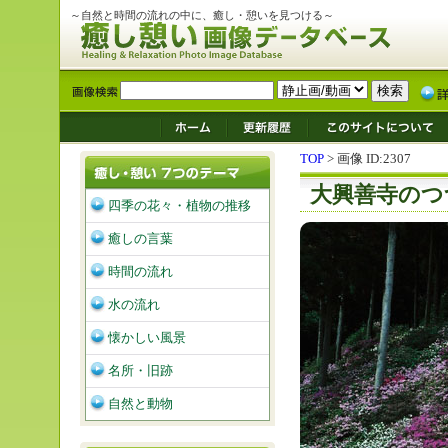
～自然と時間の流れの中に、癒し・憩いを見つける～
TOP
> 画像 ID:2307
大興善寺のつ
四季の花々・植物の推移
癒しの言葉
時間の流れ
水の流れ
懐かしい風景
名所・旧跡
自然と動物