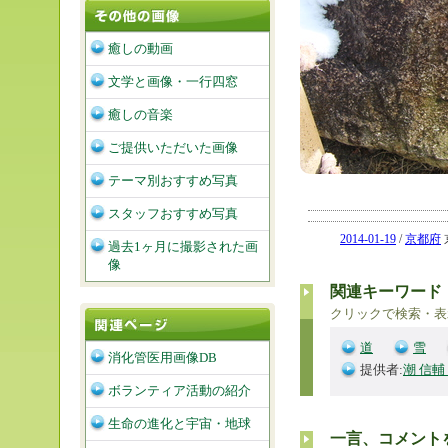
癒しの動画
文学と画像・一行四窓
癒しの音楽
ご提供いただいた画像
テーマ別おすすめ写真
スタッフおすすめ写真
2014-01-19
/
京都府
過去1ヶ月に撮影された画
像
関連キーワード
クリックで検索・表
道
雪
消化管医用画像DB
提供者:
潮 信輔
ボランティア活動の紹介
生命の進化と宇宙・地球
一言、コメント