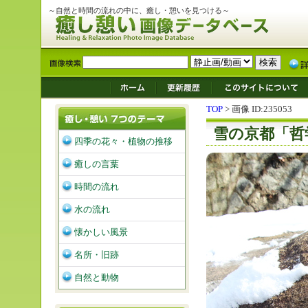
～自然と時間の流れの中に、癒し・憩いを見つける～
TOP
> 画像 ID:235053
雪の京都「哲
四季の花々・植物の推移
癒しの言葉
時間の流れ
水の流れ
懐かしい風景
名所・旧跡
自然と動物