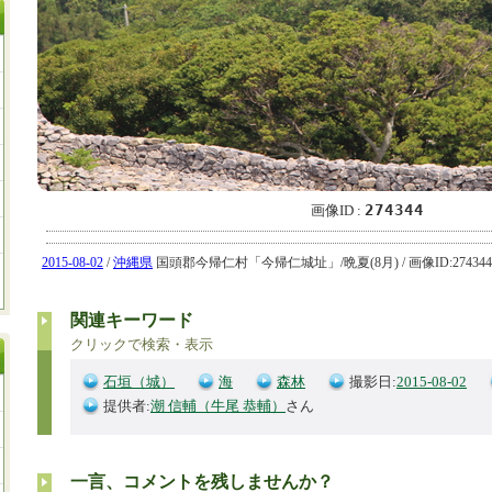
274344
画像ID :
2015-08-02
/
沖縄県
国頭郡今帰仁村「今帰仁城址」/晩夏(8月) / 画像ID:274344 
関連キーワード
クリックで検索・表示
石垣（城）
海
森林
撮影日:
2015-08-02
提供者:
潮 信輔（牛尾 恭輔）
さん
一言、コメントを残しませんか？