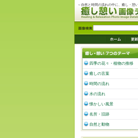
～自然と時間の流れの中に、癒し・憩
四季の花々・植物の推移
癒しの言葉
時間の流れ
水の流れ
懐かしい風景
名所・旧跡
自然と動物