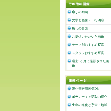
癒しの動画
文学と画像・一行四窓
癒しの音楽
ご提供いただいた画像
テーマ別おすすめ写真
スタッフおすすめ写真
過去1ヶ月に撮影された画
像
消化管医用画像DB
ボランティア活動の紹介
生命の進化と宇宙・地球