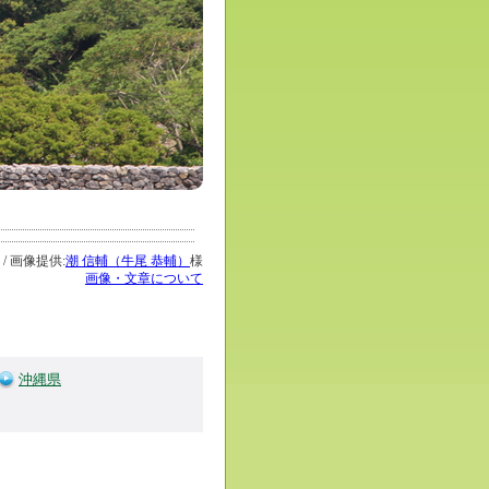
/ 画像提供:
潮 信輔（牛尾 恭輔）
様
画像・文章について
沖縄県