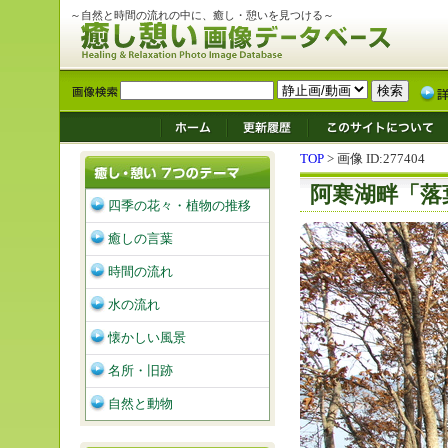
～自然と時間の流れの中に、癒し・憩いを見つける～
TOP
> 画像 ID:277404
阿寒湖畔「落
四季の花々・植物の推移
癒しの言葉
時間の流れ
水の流れ
懐かしい風景
名所・旧跡
自然と動物