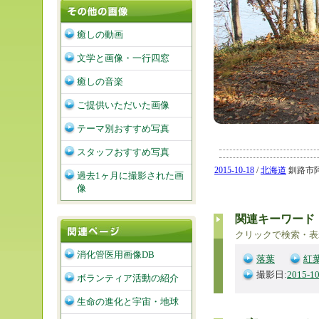
癒しの動画
文学と画像・一行四窓
癒しの音楽
ご提供いただいた画像
テーマ別おすすめ写真
スタッフおすすめ写真
2015-10-18
/
北海道
釧路市阿寒
過去1ヶ月に撮影された画
像
関連キーワード
クリックで検索・表
消化管医用画像DB
落葉
紅
撮影日:
2015-10
ボランティア活動の紹介
生命の進化と宇宙・地球