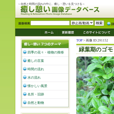
～自然と時間の流れの中に、癒し・憩いを見つける～
TOP
> 画像 ID:291152
緑葉期のゴモ
四季の花々・植物の推移
癒しの言葉
時間の流れ
水の流れ
懐かしい風景
名所・旧跡
自然と動物