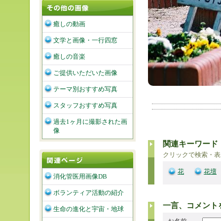
癒しの動画
文学と画像・一行四窓
癒しの音楽
ご提供いただいた画像
テーマ別おすすめ写真
スタッフおすすめ写真
過去1ヶ月に撮影された画
像
関連キーワード
クリックで検索・表
花
花壇
消化管医用画像DB
ボランティア活動の紹介
一言、コメント
生命の進化と宇宙・地球