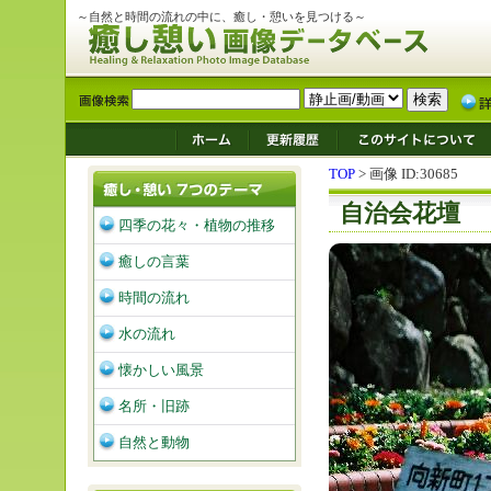
～自然と時間の流れの中に、癒し・憩いを見つける～
TOP
> 画像 ID:30685
自治会花壇
四季の花々・植物の推移
癒しの言葉
時間の流れ
水の流れ
懐かしい風景
名所・旧跡
自然と動物