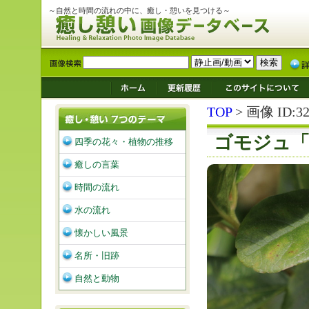
～自然と時間の流れの中に、癒し・憩いを見つける～
TOP
> 画像 ID:32
ゴモジュ「
四季の花々・植物の推移
癒しの言葉
時間の流れ
水の流れ
懐かしい風景
名所・旧跡
自然と動物