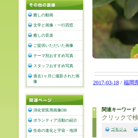
癒しの動画
文学と画像・一行四窓
癒しの音楽
ご提供いただいた画像
テーマ別おすすめ写真
スタッフおすすめ写真
過去1ヶ月に撮影された画
像
2017-03-18
/
福岡
関連キーワード
消化管医用画像DB
クリックで
ボランティア活動の紹介
ゴモジュ
生命の進化と宇宙・地球