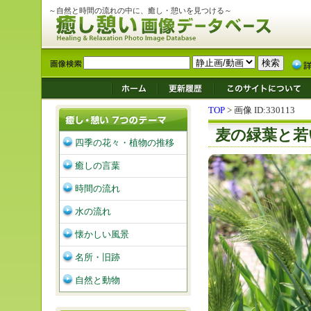
～自然と時間の流れの中に、癒し・憩いを見つける～
TOP
> 画像 ID:330113
麦の緑葉と若
四季の花々・植物の推移
癒しの言葉
時間の流れ
水の流れ
懐かしい風景
名所・旧跡
自然と動物