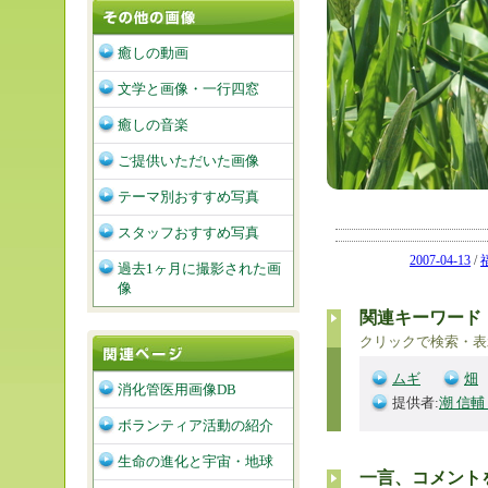
癒しの動画
文学と画像・一行四窓
癒しの音楽
ご提供いただいた画像
テーマ別おすすめ写真
スタッフおすすめ写真
2007-04-13
/
過去1ヶ月に撮影された画
像
関連キーワード
クリックで検索・表
ムギ
畑
消化管医用画像DB
提供者:
潮 信輔
ボランティア活動の紹介
生命の進化と宇宙・地球
一言、コメント