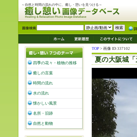
～自然と時間の流れの中に、癒し・憩いを見つける～
TOP
> 画像 ID:337102
夏の大阪城「
四季の花々・植物の推移
癒しの言葉
時間の流れ
水の流れ
懐かしい風景
名所・旧跡
自然と動物