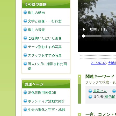
癒しの動画
文学と画像・一行四窓
癒しの音楽
ご提供いただいた画像
テーマ別おすすめ写真
スタッフおすすめ写真
2015-07-12
/
大阪
過去1ヶ月に撮影された画
像
関連キーワード
クリックで検索・表
風景と人
消化管医用画像DB
提供者:
潮 信輔
ボランティア活動の紹介
生命の進化と宇宙・地球
一言、コメント