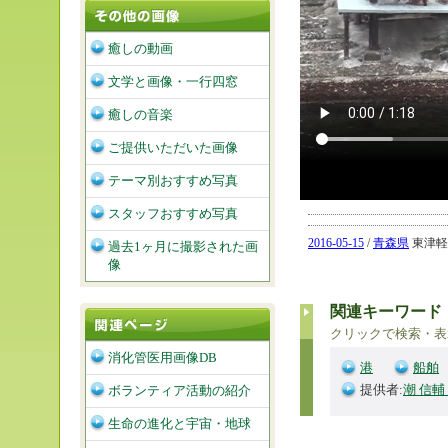
癒しの動画
文学と画像・一行四窓
癒しの音楽
ご提供いただいた画像
テーマ別おすすめ写真
スタッフおすすめ写真
2016-05-15
/
青森県
東津軽郡
過去1ヶ月に撮影された画
像
関連キーワード
クリックで検索・表
消化管医用画像DB
港
船舶
提供者:
潮 信輔
ボランティア活動の紹介
生命の進化と宇宙・地球