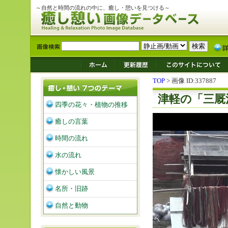
～自然と時間の流れの中に、癒し・憩いを見つける～
TOP
> 画像 ID:337887
津軽の「三厩
四季の花々・植物の推移
癒しの言葉
時間の流れ
水の流れ
懐かしい風景
名所・旧跡
自然と動物