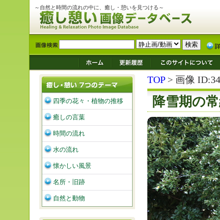
～自然と時間の流れの中に、癒し・憩いを見つける～
TOP
> 画像 ID:34
降雪期の常
四季の花々・植物の推移
癒しの言葉
時間の流れ
水の流れ
懐かしい風景
名所・旧跡
自然と動物