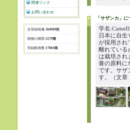
関連リンク
お問い合わせ
「サザンカ」に
学名:Camell
全登録画像:
364969枚
日本に自生す
植物の種類:
3279種
が採用され
登録動画数:
17064個
離れている
は栽培され
膏の原料に
です。サザ
す。（文章