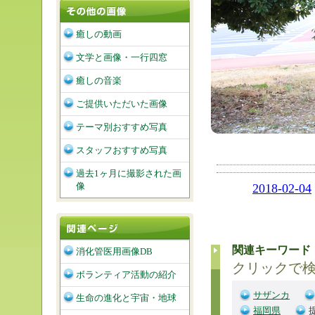
癒しの動画
文学と画像・一行四窓
癒しの音楽
ご提供いただいた画像
テーマ別おすすめ写真
スタッフおすすめ写真
過去1ヶ月に撮影された画
像
2018-02-04
関連キーワード
消化管医用画像DB
クリックで
ボランティア活動の紹介
サザンカ
生命の進化と宇宙・地球
福岡県