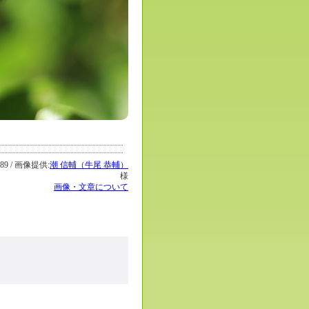
9 / 画像提供:
潮 信輔（牛尾 恭輔）
様
画像・文章について