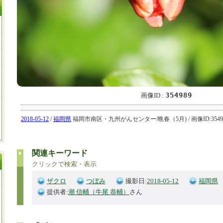
354989
画像ID :
2018-05-12
/
福岡県
福岡市南区・九州がんセンター/晩春（5月) / 画像ID:35498
関連キーワード
クリックで検索・表示
ザクロ
つぼみ
撮影日:
2018-05-12
福岡県
提供者:
潮 信輔（牛尾 恭輔）
さん