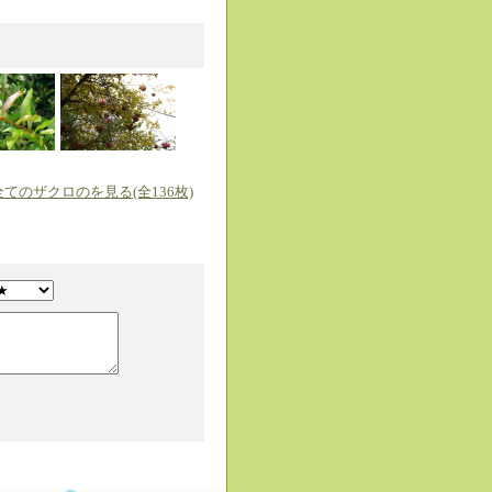
全てのザクロのを見る(全136枚)