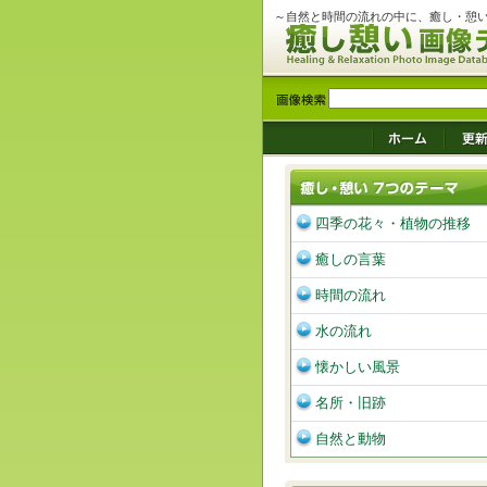
～自然と時間の流れの中に、癒し・憩
四季の花々・植物の推移
癒しの言葉
時間の流れ
水の流れ
懐かしい風景
名所・旧跡
自然と動物