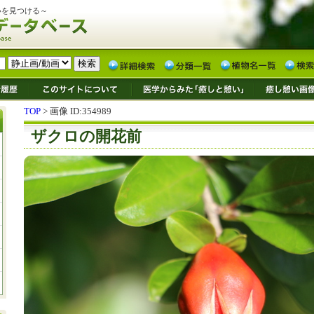
いを見つける～
TOP
> 画像 ID:354989
ザクロの開花前