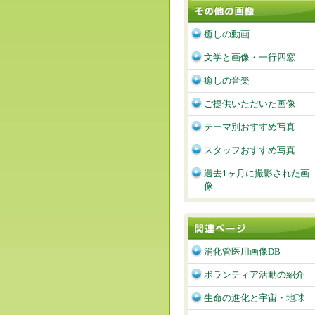
癒しの動画
文学と画像・一行四窓
癒しの音楽
ご提供いただいた画像
テーマ別おすすめ写真
スタッフおすすめ写真
過去1ヶ月に撮影された画
像
消化管医用画像DB
ボランティア活動の紹介
生命の進化と宇宙・地球