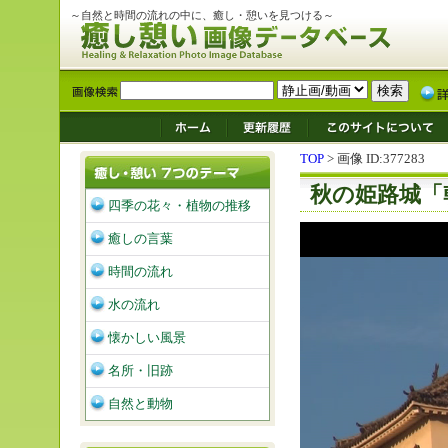
～自然と時間の流れの中に、癒し・憩いを見つける～
TOP
> 画像 ID:377283
秋の姫路城「
四季の花々・植物の推移
癒しの言葉
時間の流れ
水の流れ
懐かしい風景
名所・旧跡
自然と動物