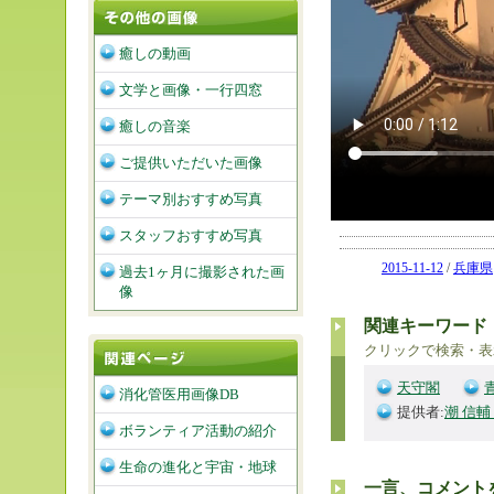
癒しの動画
文学と画像・一行四窓
癒しの音楽
ご提供いただいた画像
テーマ別おすすめ写真
スタッフおすすめ写真
2015-11-12
/
兵庫県
過去1ヶ月に撮影された画
像
関連キーワード
クリックで検索・表
天守閣
消化管医用画像DB
提供者:
潮 信輔
ボランティア活動の紹介
生命の進化と宇宙・地球
一言、コメント