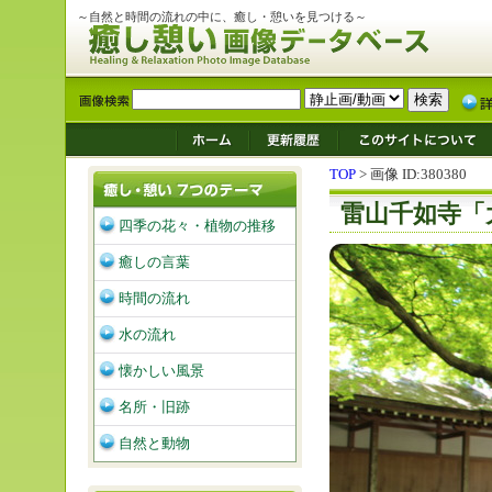
～自然と時間の流れの中に、癒し・憩いを見つける～
TOP
> 画像 ID:380380
雷山千如寺「
四季の花々・植物の推移
癒しの言葉
時間の流れ
水の流れ
懐かしい風景
名所・旧跡
自然と動物