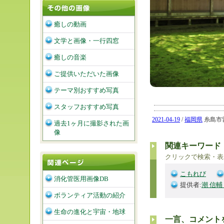
癒しの動画
文学と画像・一行四窓
癒しの音楽
ご提供いただいた画像
テーマ別おすすめ写真
スタッフおすすめ写真
2021-04-19
/
福岡県
糸島市雷山
過去1ヶ月に撮影された画
像
関連キーワード
クリックで検索・表
こもれび
消化管医用画像DB
提供者:
潮 信輔
ボランティア活動の紹介
生命の進化と宇宙・地球
一言、コメント