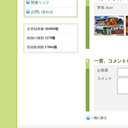
関連リンク
学名:Acer
お問い合わせ
全登録画像:
364969枚
植物の種類:
3279種
登録動画数:
17064個
一言、コメント
お名前
コメント