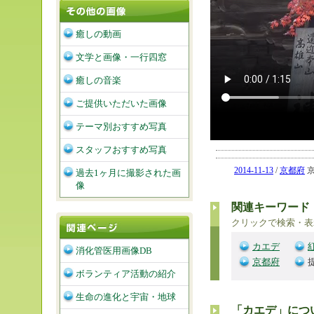
癒しの動画
文学と画像・一行四窓
癒しの音楽
ご提供いただいた画像
テーマ別おすすめ写真
スタッフおすすめ写真
2014-11-13
/
京都府
京
過去1ヶ月に撮影された画
像
関連キーワード
クリックで検索・表
カエデ
消化管医用画像DB
京都府
ボランティア活動の紹介
生命の進化と宇宙・地球
「カエデ」につ