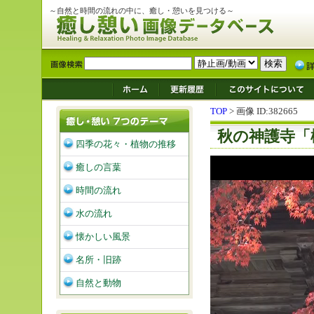
～自然と時間の流れの中に、癒し・憩いを見つける～
TOP
> 画像 ID:382665
秋の神護寺「
四季の花々・植物の推移
癒しの言葉
時間の流れ
水の流れ
懐かしい風景
名所・旧跡
自然と動物