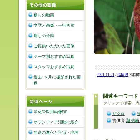
癒しの動画
文学と画像・一行四窓
癒しの音楽
ご提供いただいた画像
テーマ別おすすめ写真
スタッフおすすめ写真
2021-11-21
/
福岡県
福岡市南
過去1ヶ月に撮影された画
像
関連キーワード
クリックで検索・表
消化管医用画像DB
ザクロ
提供者:
潮 信輔
ボランティア活動の紹介
生命の進化と宇宙・地球