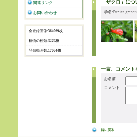
「ザクロ」につ
関連リンク
学名:Punica grana
お問い合わせ
全登録画像:
364969枚
植物の種類:
3279種
登録動画数:
17064個
一言、コメント
お名前
コメント