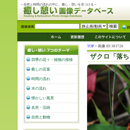
～自然と時間の流れの中に、癒し・憩いを見つける～
TOP
> 画像 ID:383726
ザクロ「落ち
四季の花々・植物の推移
癒しの言葉
時間の流れ
水の流れ
懐かしい風景
名所・旧跡
自然と動物