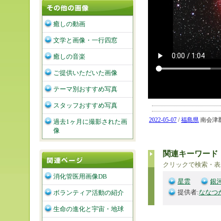
癒しの動画
文学と画像・一行四窓
癒しの音楽
ご提供いただいた画像
テーマ別おすすめ写真
スタッフおすすめ写真
2022-05-07
/
福島県
南会津郡
過去1ヶ月に撮影された画
像
関連キーワード
クリックで検索・表
消化管医用画像DB
星雲
銀
提供者:
ななつ
ボランティア活動の紹介
生命の進化と宇宙・地球