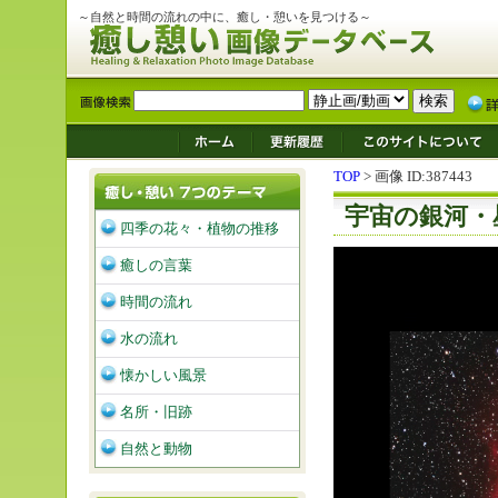
～自然と時間の流れの中に、癒し・憩いを見つける～
TOP
> 画像 ID:387443
宇宙の銀河・
四季の花々・植物の推移
癒しの言葉
時間の流れ
水の流れ
懐かしい風景
名所・旧跡
自然と動物