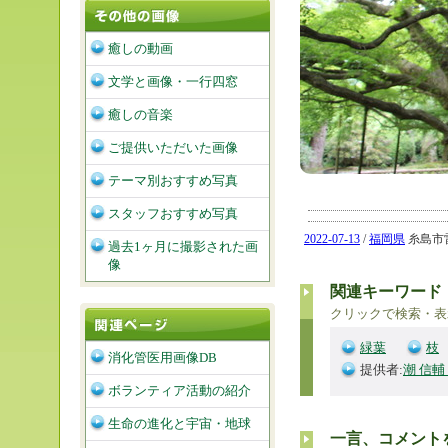
癒しの動画
文学と画像・一行四窓
癒しの音楽
ご提供いただいた画像
テーマ別おすすめ写真
スタッフおすすめ写真
2022-07-13
/
福岡県
糸島市雷山
過去1ヶ月に撮影された画
像
関連キーワード
クリックで検索・表
緑葉
枝
消化管医用画像DB
提供者:
潮 信輔
ボランティア活動の紹介
生命の進化と宇宙・地球
一言、コメント