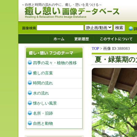
～自然と時間の流れの中に、癒し・憩いを見つける～
TOP
> 画像 ID:388083
夏・緑葉期の
四季の花々・植物の推移
癒しの言葉
時間の流れ
水の流れ
懐かしい風景
名所・旧跡
自然と動物