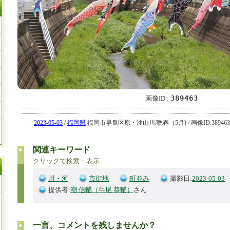
389463
画像ID :
2023-05-03
/
福岡県
福岡市早良区原・油山川/晩春（5月) / 画像ID:389463
関連キーワード
クリックで検索・表示
川・河
市街地
町並み
撮影日:
2023-05-03
提供者:
潮 信輔（牛尾 恭輔）
さん
一言、コメントを残しませんか？