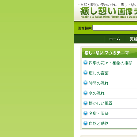
～自然と時間の流れの中に、癒し・憩
四季の花々・植物の推移
癒しの言葉
時間の流れ
水の流れ
懐かしい風景
名所・旧跡
自然と動物