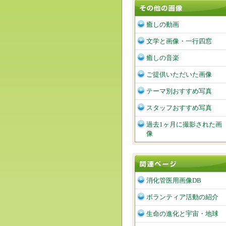
癒しの動画
文学と画像・一行四窓
癒しの音楽
ご提供いただいた画像
テーマ別おすすめ写真
スタッフおすすめ写真
過去1ヶ月に撮影された画
像
消化管医用画像DB
ボランティア活動の紹介
生命の進化と宇宙・地球