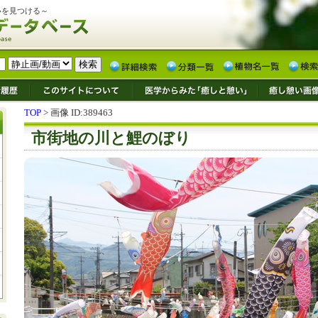
いを見つける～
TOP
> 画像 ID:389463
市街地の川と鯉のぼり