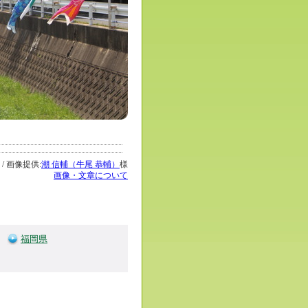
 / 画像提供:
潮 信輔（牛尾 恭輔）
様
画像・文章について
福岡県