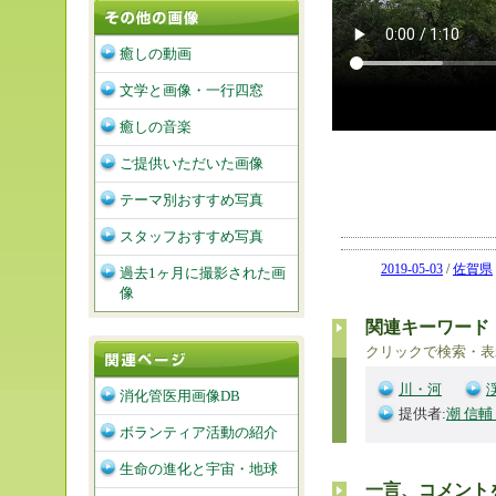
癒しの動画
文学と画像・一行四窓
癒しの音楽
ご提供いただいた画像
テーマ別おすすめ写真
スタッフおすすめ写真
2019-05-03
/
佐賀県
過去1ヶ月に撮影された画
像
関連キーワード
クリックで検索・表
川・河
消化管医用画像DB
提供者:
潮 信輔
ボランティア活動の紹介
生命の進化と宇宙・地球
一言、コメント