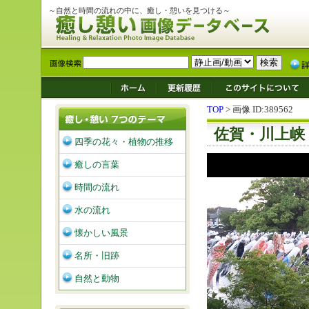
～自然と時間の流れの中に、癒し・憩いを見つける～
TOP
> 画像 ID:389562
佐賀・川上峡
四季の花々・植物の推移
癒しの言葉
時間の流れ
水の流れ
懐かしい風景
名所・旧跡
自然と動物