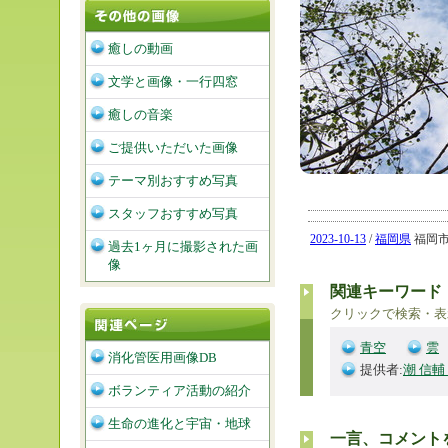
癒しの動画
文学と画像・一行四窓
癒しの音楽
ご提供いただいた画像
テーマ別おすすめ写真
スタッフおすすめ写真
2023-10-13
/
福岡県
福岡市南
過去1ヶ月に撮影された画
像
関連キーワード
クリックで検索・表
青空
雲
消化管医用画像DB
提供者:
潮 信輔
ボランティア活動の紹介
生命の進化と宇宙・地球
一言、コメント