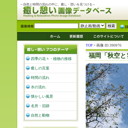
～自然と時間の流れの中に、癒し・憩いを見つける～
TOP
> 画像 ID:390976
福岡「秋空と
四季の花々・植物の推移
癒しの言葉
時間の流れ
水の流れ
懐かしい風景
名所・旧跡
自然と動物