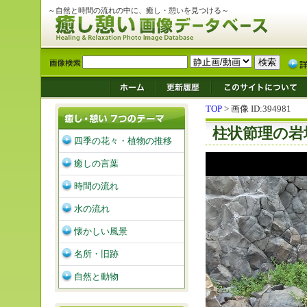
～自然と時間の流れの中に、癒し・憩いを見つける～
TOP
> 画像 ID:394981
柱状節理の岩
四季の花々・植物の推移
癒しの言葉
時間の流れ
水の流れ
懐かしい風景
名所・旧跡
自然と動物