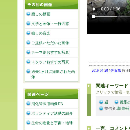
癒しの動画
文学と画像・一行四窓
癒しの音楽
ご提供いただいた画像
テーマ別おすすめ写真
スタッフおすすめ写真
2019-04-20
/
佐賀県
唐津市
過去1ヶ月に撮影された画
像
関連キーワード
クリックで検索・表
岩
黄系
消化管医用画像DB
提供者:
潮 信輔
ボランティア活動の紹介
生命の進化と宇宙・地球
一言、コメント