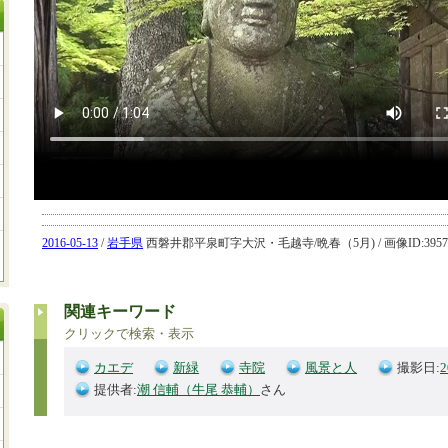
2016-05-13
/
岩手県
西磐井郡平泉町字大沢・毛越寺/晩春（5月) / 画像ID:39577
関連キーワード
クリックで検索・表示
カエデ
新緑
寺院
風景と人
撮影日:
2
提供者:
潮 信輔（牛尾 恭輔）
さん