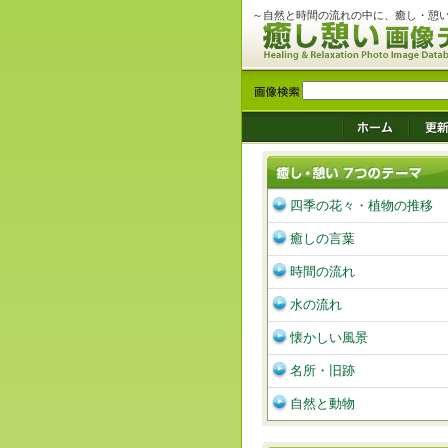
～自然と時間の流れの中に、癒し・憩
四季の花々・植物の推移
癒しの言葉
時間の流れ
水の流れ
懐かしい風景
名所・旧跡
自然と動物