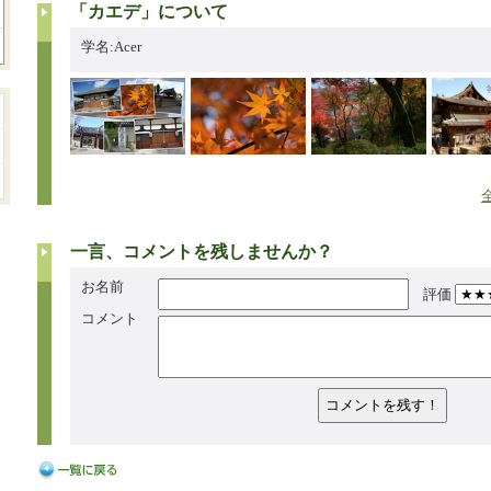
「カエデ」について
学名:Acer
一言、コメントを残しませんか？
お名前
評価
コメント