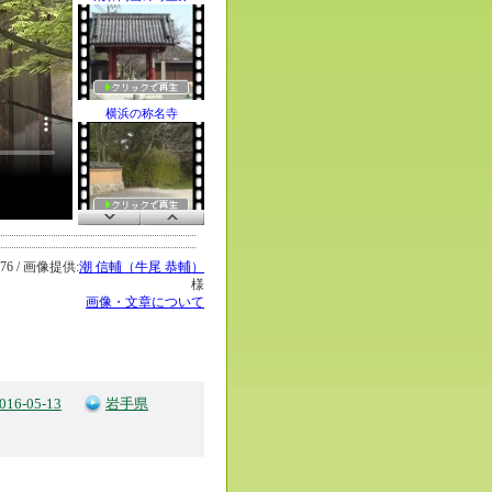
横浜の称名寺
太宰府・戒壇院そ
6 / 画像提供:
潮 信輔（牛尾 恭輔）
様
画像・文章について
海辺の浜野浦「田
016-05-13
岩手県
浜野浦の棚田「田