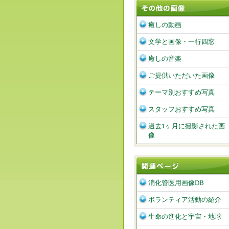
癒しの動画
文学と画像・一行四窓
癒しの音楽
ご提供いただいた画像
テーマ別おすすめ写真
スタッフおすすめ写真
過去1ヶ月に撮影された画
像
消化管医用画像DB
ボランティア活動の紹介
生命の進化と宇宙・地球