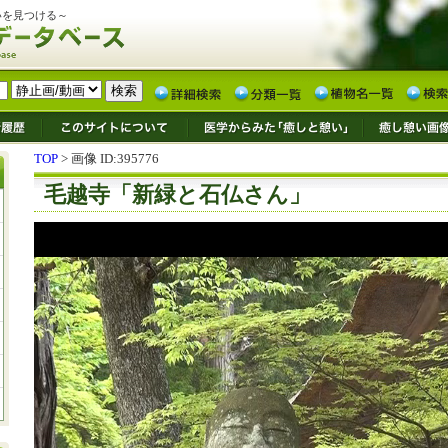
いを見つける～
TOP
> 画像 ID:395776
毛越寺「新緑と石仏さん」