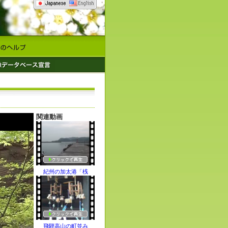
関連動画
紀州の加太港「桟
飛騨高山の町並み